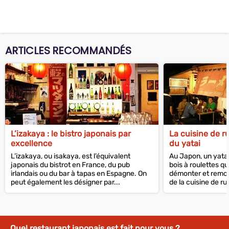
ARTICLES RECOMMANDÉS
L’izakaya : le bistro japonais par
La cuisine de r
excellence
du yatai
L’izakaya, ou isakaya, est l’équivalent
Au Japon, un yatai
japonais du bistrot en France, du pub
bois à roulettes q
irlandais ou du bar à tapas en Espagne. On
démonter et remon
peut également les désigner par...
de la cuisine de rue
Quel restaurant japonais est fait pour vous ?