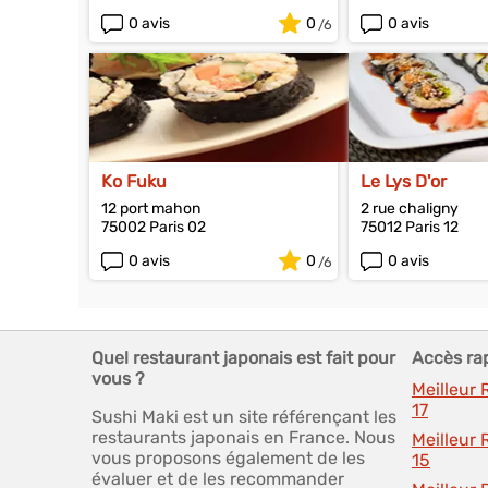
0 avis
0
0 avis
Ko Fuku
Le Lys D'or
12 port mahon
2 rue chaligny
75002 Paris 02
75012 Paris 12
0 avis
0
0 avis
Quel restaurant japonais est fait pour
Accès ra
vous ?
Meilleur 
17
Sushi Maki est un site référençant les
restaurants japonais en France. Nous
Meilleur 
vous proposons également de les
15
évaluer et de les recommander