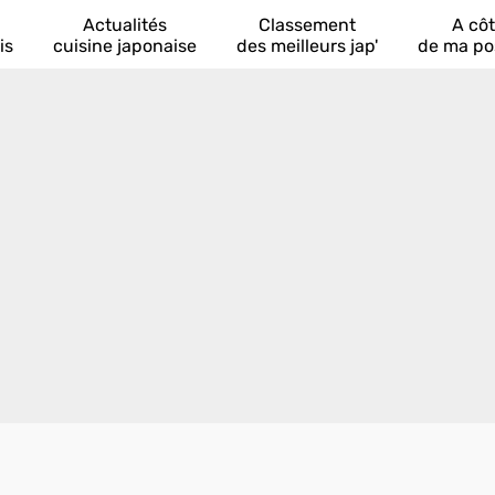
Actualités
Classement
A cô
is
cuisine japonaise
des meilleurs jap'
de ma po