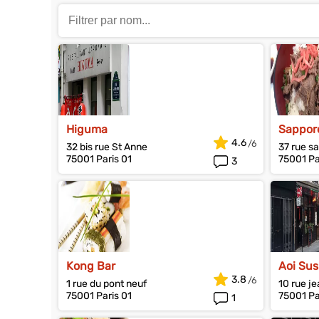
Higuma
Sappor
4.6
32 bis rue St Anne
37 rue s
75001 Paris 01
75001 Pa
3
Kong Bar
Aoi Sus
3.8
1 rue du pont neuf
10 rue j
75001 Paris 01
75001 Pa
1