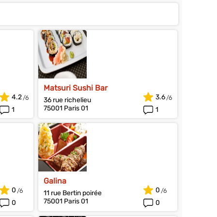
Matsuri Sushi Bar
4.2
3.6
36 rue richelieu
75001 Paris 01
1
1
Galina
0
0
11 rue Bertin poirée
75001 Paris 01
0
0