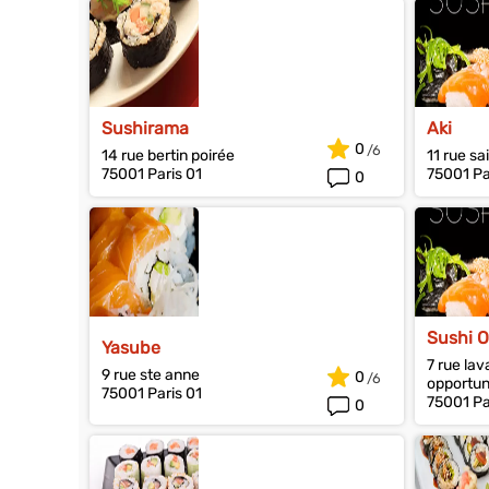
Sushirama
Aki
0
14 rue bertin poirée
11 rue sa
75001 Paris 01
75001 Pa
0
Sushi 
Yasube
7 rue lav
9 rue ste anne
0
opportu
75001 Paris 01
75001 Pa
0