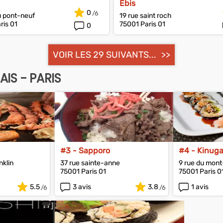
Ebis
0
u pont-neuf
19 rue saint roch
ris 01
75001 Paris 01
0
VOIR LES 29 SUIVANTS...
IS - PARIS
#3 - Sapporo
#4 - Kinug
nklin
37 rue sainte-anne
9 rue du mon
75001 Paris 01
75001 Paris 0
5.5
3 avis
3.8
1 avis