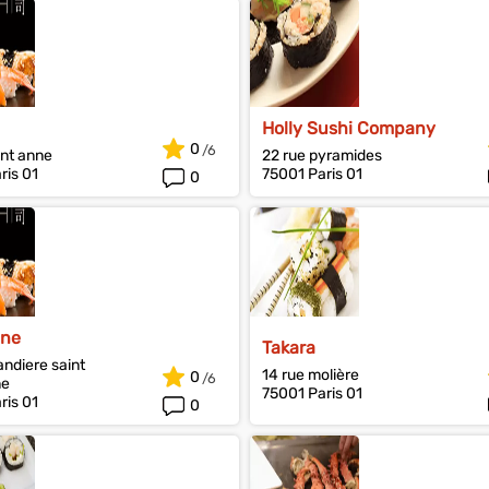
Holly Sushi Company
0
int anne
22 rue pyramides
ris 01
75001 Paris 01
0
One
Takara
andiere saint
14 rue molière
0
ne
75001 Paris 01
ris 01
0