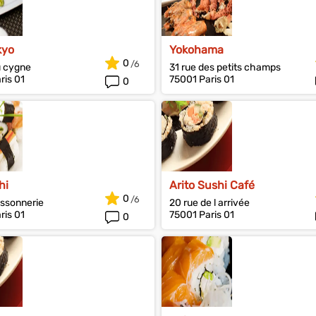
kyo
Yokohama
0
u cygne
31 rue des petits champs
ris 01
75001 Paris 01
0
hi
Arito Sushi Café
0
ossonnerie
20 rue de l arrivée
ris 01
75001 Paris 01
0