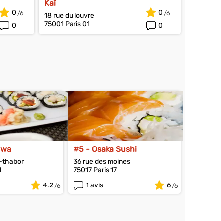
Kaï
0
0
18 rue du louvre
75001 Paris 01
0
0
awa
#5 - Osaka Sushi
t-thabor
36 rue des moines
1
75017 Paris 17
4.2
1 avis
6