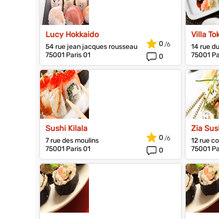
Lucy Hokkaido
Villa To
0
54 rue jean jacques rousseau
14 rue d
75001 Paris 01
75001 Pa
0
Sushi Kilala
Zia Sus
0
7 rue des moulins
12 rue c
75001 Paris 01
75001 Pa
0