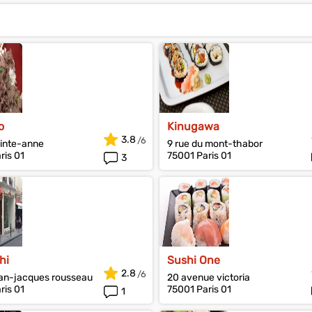
o
Kinugawa
3.8
ainte-anne
9 rue du mont-thabor
ris 01
75001 Paris 01
3
hi
Sushi One
2.8
ean-jacques rousseau
20 avenue victoria
ris 01
75001 Paris 01
1