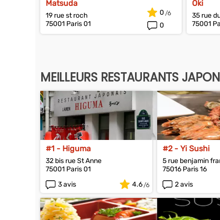
Matsuda
Oki
0
19 rue st roch
35 rue d
75001 Paris 01
75001 Pa
0
MEILLEURS RESTAURANTS JAPONA
#1 - Higuma
#2 - Yi Sushi
32 bis rue St Anne
5 rue benjamin fra
75001 Paris 01
75016 Paris 16
3 avis
4.6
2 avis