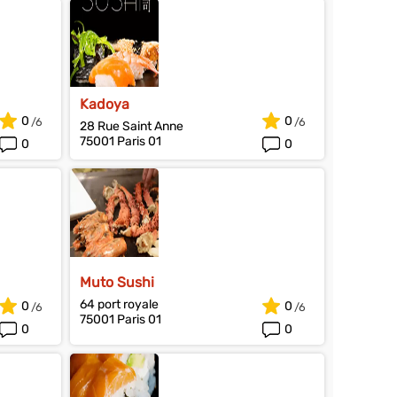
Kadoya
0
0
28 Rue Saint Anne
75001 Paris 01
0
0
Muto Sushi
64 port royale
0
0
75001 Paris 01
0
0