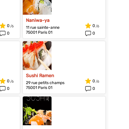
Naniwa-ya
0
0
11 rue sainte-anne
75001 Paris 01
0
0
Sushi Ramen
0
0
29 rue petits champs
75001 Paris 01
0
0