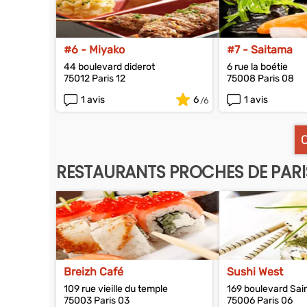
#6 - Miyako
#7 - Saitama
44 boulevard diderot
6 rue la boétie
75012 Paris 12
75008 Paris 08
1 avis
6
1 avis
RESTAURANTS PROCHES DE PARI
Breizh Café
Sushi West
109 rue vieille du temple
169 boulevard Sa
75003 Paris 03
75006 Paris 06