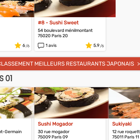
#8 - Sushi Sweet
54 boulevard ménilmontant
75020 Paris 20
6
1 avis
5.9
CLASSEMENT MEILLEURS RESTAURANTS JAPONAIS
S 01
Sushi Mogador
Sukiyaki
int-Germain
30 rue mogador
12 rue roquet
75009 Paris 09
75011 Paris 11