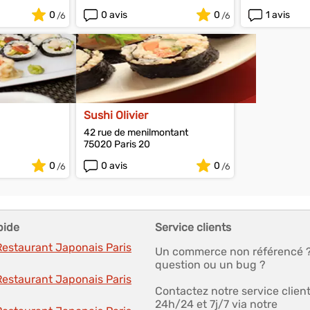
0
0 avis
0
1 avis
Sushi Olivier
42 rue de menilmontant
75020 Paris 20
0
0 avis
0
pide
Service clients
Restaurant Japonais Paris
Un commerce non référencé 
question ou un bug ?
Restaurant Japonais Paris
Contactez notre service clien
24h/24 et 7j/7 via notre