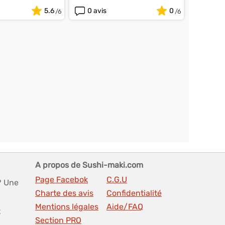
5.6
0 avis
0
A propos de Sushi-maki.com
Page Facebok
C.G.U
? Une
Charte des avis
Confidentialité
Mentions légales
Aide/FAQ
t
Section PRO