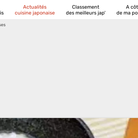
Actualités
Classement
A cô
is
cuisine japonaise
des meilleurs jap'
de ma po
ses