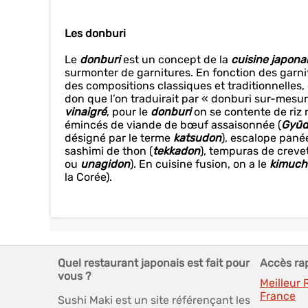
Les donburi
Le
donburi
est un concept de la
cuisine japona
surmonter de garnitures. En fonction des garnit
des compositions classiques et traditionnelles,
don que l’on traduirait par « donburi sur-mesur
vinaigré
, pour le
donburi
on se contente de riz 
émincés de viande de bœuf assaisonnée (
Gyū
désigné par le terme
katsudon
), escalope pané
sashimi de thon (
tekkadon
), tempuras de creve
ou
unagidon
). En cuisine fusion, on a le
kimuch
la Corée).
Quel restaurant japonais est fait pour
Accès ra
vous ?
Meilleur
France
Sushi Maki est un site référençant les