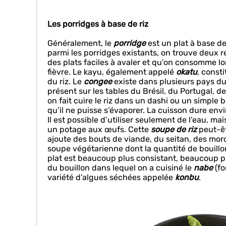
Les porridges à base de riz
Généralement, le
porridge
est un plat à base de
parmi les porridges existants, on trouve deux rec
des plats faciles à avaler et qu’on consomme lo
fièvre. Le kayu, également appelé
okatu
, const
du riz. Le
congee
existe dans plusieurs pays du
présent sur les tables du Brésil, du Portugal, d
on fait cuire le riz dans un dashi ou un simple 
qu’il ne puisse s’évaporer. La cuisson dure en
Il est possible d’utiliser seulement de l’eau, m
un potage aux œufs. Cette
soupe de riz
peut-êt
ajoute des bouts de viande, du seitan, des mor
soupe végétarienne dont la quantité de bouillon
plat est beaucoup plus consistant, beaucoup plus
du bouillon dans lequel on a cuisiné le
nabe
(f
variété d’algues séchées appelée
konbu
.