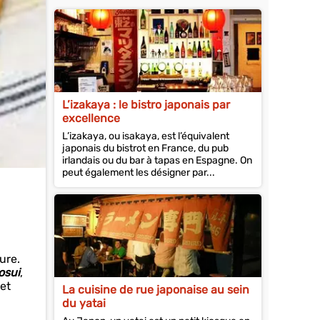
L’izakaya : le bistro japonais par
excellence
L’izakaya, ou isakaya, est l’équivalent
japonais du bistrot en France, du pub
irlandais ou du bar à tapas en Espagne. On
peut également les désigner par...
ure.
osui
,
 et
La cuisine de rue japonaise au sein
du yatai