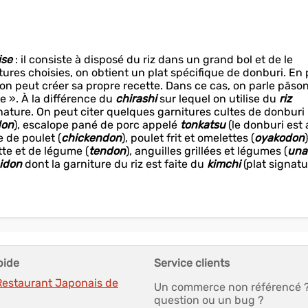
ise
: il consiste à disposé du riz dans un grand bol et de le
ures choisies, on obtient un plat spécifique de donburi. En 
 on peut créer sa propre recette. Dans ce cas, on parle pāso
e ». À la différence du
chirashi
sur lequel on utilise du
riz
nature. On peut citer quelques garnitures cultes de donburi 
don
), escalope pané de porc appelé
tonkatsu
(le donburi est 
e de poulet (
chickendon
), poulet frit et omelettes (
oyakodon
)
tte et de légume (
tendon
), anguilles grillées et légumes (
una
idon
dont la garniture du riz est faite du
kimchi
(plat signat
pide
Service clients
 Restaurant Japonais de
Un commerce non référencé 
question ou un bug ?