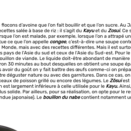
 flocons d’avoine que l’on fait bouillir et que l’on sucre. Au 
ettes salée à base de riz : il s’agit du
Kayu
et du
Zosui
. Ce 
rsque l’on est malade, par exemple, lorsque l’on a attrapé u
itue ce que l’on appelle
congee
, c’est-à-dire une soupe con
 Monde, mais avec des recettes différentes. Mais il est surto
es pays de l’Asie du sud et ceux de l’Asie du Sud-est. Pour l
bouillon de viande. Le liquide doit-être abondant de manière
viron 30 minutes au bout desquelles on obtient une soupe ép
ais avoir du goût on y fait battre des œufs comme-ci on prépa
re déguster nature ou avec des garnitures. Dans ce cas, on
ceaux de poisson grillé ou encore des légumes. Le
Zōsui
est
 est largement inférieure à celle utilisée pour le
Kayu.
Ainsi,
 solide. Par ailleurs, pour sa réalisation, on opte pour le re
ondue japonaise). Le
bouillon du nabe
contient notamment u