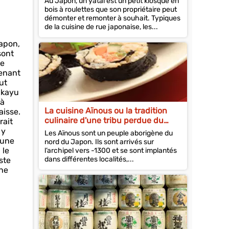
Au Japon, un yatai est un petit kiosque en
bois à roulettes que son propriétaire peut
démonter et remonter à souhait. Typiques
de la cuisine de rue japonaise, les...
Japon,
sont
ne
tenant
ut
e kayu
 à
La cuisine Aïnous ou la tradition
aisse.
culinaire d'une tribu perdue du
rait
Japon
 y
Les Aïnous sont un peuple aborigène du
 une
nord du Japon. Ils sont arrivés sur
 le
l’archipel vers -1300 et se sont implantés
dans différentes localités,...
ste
ne