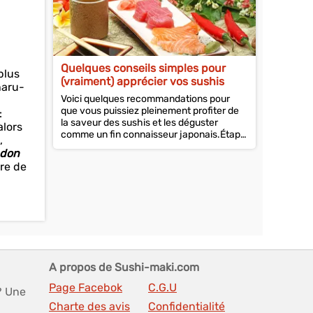
Quelques conseils simples pour
plus
(vraiment) apprécier vos sushis
naru-
Voici quelques recommandations pour
que vous puissiez pleinement profiter de
:
la saveur des sushis et les déguster
alors
comme un fin connaisseur japonais.Étape
,
de...
don
ure de
A propos de Sushi-maki.com
Page Facebok
C.G.U
? Une
Charte des avis
Confidentialité