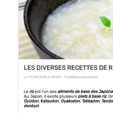
LES DIVERSES RECETTES DE R
Le 11/09/2015
à 12h00
- Traditions japonaises
Le
riz
est l’un des
aliments de base des Japona
Au Japon, il existe plusieurs
plats à base riz
. O
Gyūdon
,
Katsudon
,
Oyakodon
,
Tekkadon
,
Tend
donburi
.