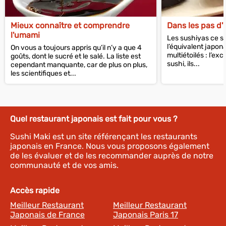
Mieux connaître et comprendre
Dans les pas d'
l'umami
Les sushiyas ce so
l’équivalent japon
On vous a toujours appris qu’il n’y a que 4
multiétoilés : l’ex
goûts, dont le sucré et le salé. La liste est
sushi, ils...
cependant manquante, car de plus on plus,
les scientifiques et...
Quel restaurant japonais est fait pour vous ?
Sushi Maki est un site référençant les restaurants
japonais en France. Nous vous proposons également
de les évaluer et de les recommander auprès de notre
communauté et de vos amis.
Accès rapide
Meilleur Restaurant
Meilleur Restaurant
Japonais de France
Japonais Paris 17