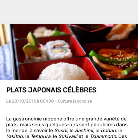
PLATS JAPONAIS CÉLÈBRES
Le 28/10/2013
à 08h00
- Culture japonaise
La gastronomie nippone offre une grande variété de
plats, mais seuls quelques-uns sont populaires dans
le monde, à savoir le
Sushi
, le
Sashimi
, le
Gohan
, le
Yakitori
, le
Tempura
, le
Sukiyaki
et le
Tsukemono
. Ces