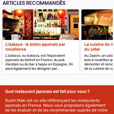
ARTICLES RECOMMANDÉS
L’izakaya : le bistro japonais par
La cuisine de r
excellence
du yatai
L’izakaya, ou isakaya, est l’équivalent
Au Japon, un yatai
japonais du bistrot en France, du pub
bois à roulettes q
irlandais ou du bar à tapas en Espagne. On
démonter et remon
peut également les désigner par...
de la cuisine de rue
Quel restaurant japonais est fait pour vous ?
Sushi Maki est un site référençant les restaurants
japonais en France. Nous vous proposons également
de les évaluer et de les recommander auprès de notre