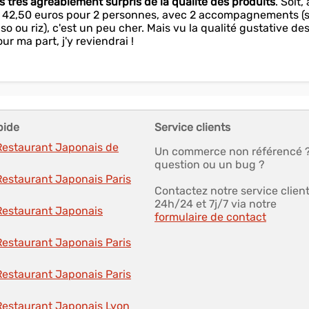
uis très agréablement surpris de la qualité des produits
. Soit,
le : 42,50 euros pour 2 personnes, avec 2 accompagnements (
o ou riz), c'est un peu cher. Mais vu la qualité gustative de
ur ma part, j'y reviendrai !
pide
Service clients
 Restaurant Japonais de
Un commerce non référencé 
question ou un bug ?
Restaurant Japonais Paris
Contactez notre service clien
24h/24 et 7j/7 via notre
 Restaurant Japonais
formulaire de contact
Restaurant Japonais Paris
Restaurant Japonais Paris
 Restaurant Japonais Lyon