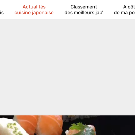
Actualités
Classement
A cô
is
cuisine japonaise
des meilleurs jap'
de ma po