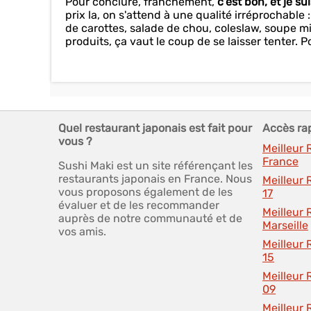
Pour conclure, franchement,
c'est bon, et je s
prix la, on s'attend à une qualité irréprochab
de carottes, salade de chou, coleslaw, soupe mis
produits, ça vaut le coup de se laisser tenter. Po
Quel restaurant japonais est fait pour
Accès ra
vous ?
Meilleur
France
Sushi Maki est un site référençant les
restaurants japonais en France. Nous
Meilleur 
vous proposons également de les
17
évaluer et de les recommander
Meilleur
auprès de notre communauté et de
Marseille
vos amis.
Meilleur 
15
Meilleur 
09
Meilleur