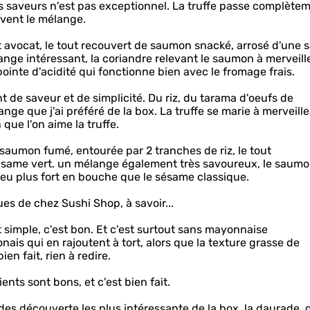
s saveurs n'est pas exceptionnel. La truffe passe complète
èvent le mélange.
t avocat, le tout recouvert de saumon snacké, arrosé d'une 
nge intéressant, la coriandre relevant le saumon à merveille,
ointe d'acidité qui fonctionne bien avec le fromage frais.
de saveur et de simplicité. Du riz, du tarama d'oeufs de
lange que j'ai préféré de la box. La truffe se marie à merveill
que l'on aime la truffe.
aumon fumé, entourée par 2 tranches de riz, le tout
same vert. un mélange également très savoureux, le saumo
peu plus fort en bouche que le sésame classique.
es de chez Sushi Shop, à savoir...
st simple, c'est bon. Et c'est surtout sans mayonnaise
nais qui en rajoutent à tort, alors que la texture grasse de
ien fait, rien à redire.
ients sont bons, et c'est bien fait.
s découverte les plus intéressante de la box. la daurade, q