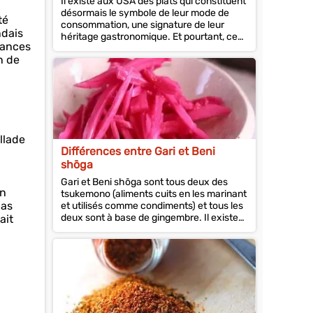
Il existe aux USA des plats qui constituent
désormais le symbole de leur mode de
té
consommation, une signature de leur
ndais
héritage gastronomique. Et pourtant, ces
liances
plats ont à...
n de
llade
Différences entre Gari et Beni
shōga
Gari et Beni shōga sont tous deux des
un
tsukemono (aliments cuits en les marinant
pas
et utilisés comme condiments) et tous les
deux sont à base de gingembre. Il existe
ait
cependant des...