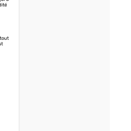
dité
 tout
st