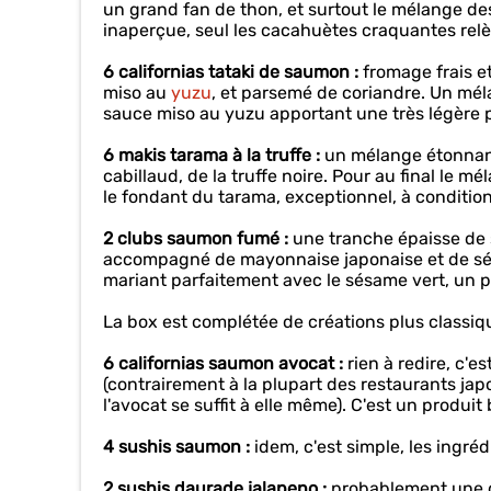
un grand fan de thon, et surtout le mélange de
inaperçue, seul les cacahuètes craquantes rel
6 californias tataki de saumon :
fromage frais e
miso au
yuzu
, et parsemé de coriandre. Un méla
sauce miso au yuzu apportant une très légère p
6 makis tarama à la truffe :
un mélange étonnant 
cabillaud, de la truffe noire. Pour au final le mé
le fondant du tarama, exceptionnel, à condition 
2 clubs saumon fumé :
une tranche épaisse de s
accompagné de mayonnaise japonaise et de sé
mariant parfaitement avec le sésame vert, un 
La box est complétée de créations plus classiqu
6 californias saumon avocat :
rien à redire, c'e
(contrairement à la plupart des restaurants japo
l'avocat se suffit à elle même). C'est un produit b
4 sushis saumon :
idem, c'est simple, les ingréd
2 sushis daurade jalapeno :
probablement une de