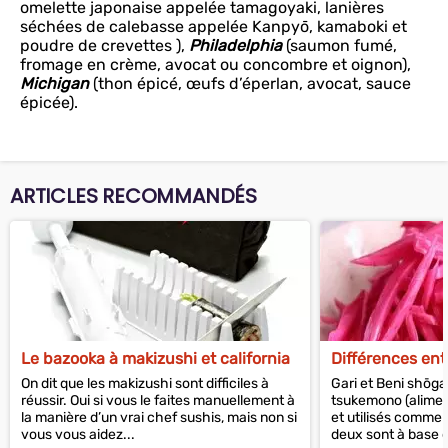
omelette japonaise appelée tamagoyaki, lanières
séchées de calebasse appelée Kanpyō, kamaboki et
poudre de crevettes ),
Philadelphia
(saumon fumé,
fromage en crème, avocat ou concombre et oignon),
Michigan
(thon épicé, œufs d’éperlan, avocat, sauce
épicée).
ARTICLES RECOMMANDÉS
Le bazooka à makizushi et california
Différences ent
On dit que les makizushi sont difficiles à
Gari et Beni shōga
réussir. Oui si vous le faites manuellement à
tsukemono (aliment
la manière d’un vrai chef sushis, mais non si
et utilisés comme 
vous vous aidez...
deux sont à base d