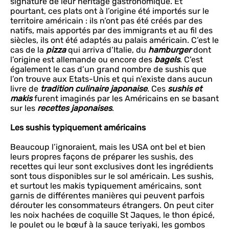
signature de leur héritage gastronomique. Et
pourtant, ces plats ont à l’origine été importés sur le
territoire américain : ils n’ont pas été créés par des
natifs, mais apportés par des immigrants et au fil des
siècles, ils ont été adaptés au palais américain. C’est le
cas de la
pizza
qui arriva d’Italie, du
hamburger
dont
l’origine est allemande ou encore des
bagels
. C’est
également le cas d’un
grand nombre de sushis que
l’on trouve aux Etats-Unis et qui n’existe dans aucun
livre de
tradition culinaire japonaise
. Ces
sushis et
makis
furent imaginés par les Américains en se basant
sur les
recettes japonaises
.
Les sushis typiquement américains
Beaucoup l’ignoraient, mais les USA ont bel et bien
leurs propres façons de préparer les sushis, des
recettes qui leur sont exclusives dont les ingrédients
sont tous disponibles sur le sol américain. Les sushis,
et surtout les makis typiquement américains, sont
garnis de différentes manières qui peuvent parfois
dérouter les consommateurs étrangers. On peut citer
les noix hachées de coquille St Jaques, le thon épicé,
le poulet ou le bœuf à la sauce teriyaki, les gombos