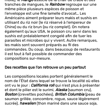
tranches de mangues, le
Rainbow
regroupe sur une
même pièce plusieurs espèces de poisson et
l’enveloppe est une fine lamelle d’avocat… Les
Américains aiment préparer leurs makis et sushis en
utilisant du riz noir (le riz réservé à l’empereur de
Chine) ou du riz brun (ou riz complet). On notera
également qu’aux USA, le poisson cru servi dans les
sushis est préalablement congelé afin de tuer les
parasites et microbes qui y vivent. Autre remarques,
les makis sont souvent préparés au fil des
commandes. Du coup, dans beaucoup de restaurants
il est tout à fait possible de commander des
compositions sur-mesure.
Des recettes que l’on retrouve un peu partout
Les compositions locales portent généralement le
nom de l’État dans lequel se trouve la localité où elles
ont vu le jour :
California roll
qui n’est plus à présenter
et dont le pilier est le surimi,
Alaska
(saumon cru),
Boston
(crevettes pochées),
British Columbia
(peau de
saumon grillée, concombre, rogue, sauce légèrement
sucrée),
hawaiien
(thon mariné dans une sauce soja,