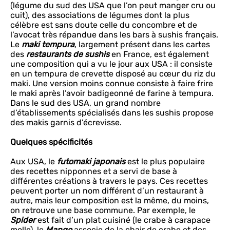
(légume du sud des USA que l’on peut manger cru ou
cuit), des associations de légumes dont la plus
célèbre est sans doute celle du concombre et de
l’avocat très répandue dans les bars à sushis français.
Le
maki tempura
, largement présent dans les cartes
des
restaurants de sushis
en France, est également
une composition qui a vu le jour aux USA : il consiste
en un tempura de crevette disposé au cœur du riz du
maki. Une version moins connue consiste à faire frire
le maki après l’avoir badigeonné de farine à tempura.
Dans le sud des USA, un grand nombre
d’établissements spécialisés dans les sushis propose
des makis garnis d’écrevisse.
Quelques spécificités
Aux USA, le
futomaki japonais
est le plus populaire
des recettes nipponnes et a servi de base à
différentes créations à travers le pays. Ces recettes
peuvent porter un nom différent d’un restaurant à
autre, mais leur composition est la même, du moins,
on retrouve une base commune. Par exemple, le
Spider
est fait d’un plat cuisiné (le crabe à carapace
molle), le
Mango
associe de la chair de crabe et des