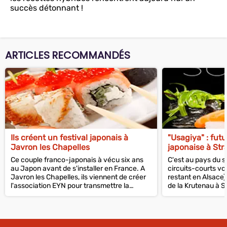
succès détonnant !
ARTICLES RECOMMANDÉS
Ils créent un festival japonais à
"Usagiya" : futu
Javron les Chapelles
japonaise à St
Ce couple franco-japonais à vécu six ans
C'est au pays du so
au Japon avant de s'installer en France. A
circuits-courts v
Javron les Chapelles, ils viennent de créer
restant en Alsace).
l'association EYN pour transmettre la
de la Krutenau à S
culture japonaise en Mayenne.
Caspar ouvrira "Us