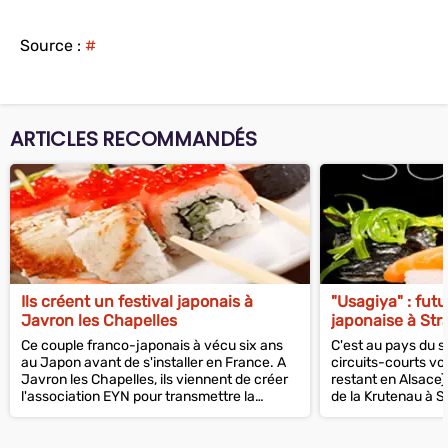
Source :
#
ARTICLES RECOMMANDÉS
Ils créent un festival japonais à
"Usagiya" : futu
Javron les Chapelles
japonaise à St
Ce couple franco-japonais à vécu six ans
C'est au pays du so
au Japon avant de s'installer en France. A
circuits-courts v
Javron les Chapelles, ils viennent de créer
restant en Alsace).
l'association EYN pour transmettre la
de la Krutenau à S
culture japonaise en Mayenne.
Caspar ouvrira "Us