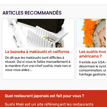
ARTICLES RECOMMANDÉS
Le bazooka à makizushi et california
Les sushis inve
américains ?
On dit que les makizushi sont difficiles à
réussir. Oui si vous le faites manuellement à
Il existe aux USA 
la manière d’un vrai chef sushis, mais non si
désormais le symb
vous vous aidez...
consommation, une
héritage gastronom
plats ont à...
Quel restaurant japonais est fait pour vous ?
Sushi Maki est un site référençant les restaurants