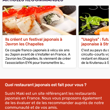
Ils créent un festival japonais à
"Usagiya" : futu
Javron les Chapelles
japonaise à St
Ce couple franco-japonais à vécu six ans
C'est au pays du so
au Japon avant de s'installer en France. A
circuits-courts v
Javron les Chapelles, ils viennent de créer
restant en Alsace).
l'association EYN pour transmettre la
de la Krutenau à S
culture japonaise en Mayenne.
Caspar ouvrira "Us
Quel restaurant japonais est fait pour vous ?
Sushi Maki est un site référençant les restaurants
japonais en France. Nous vous proposons également
de les évaluer et de les recommander auprès de notre
communauté et de vos amis.