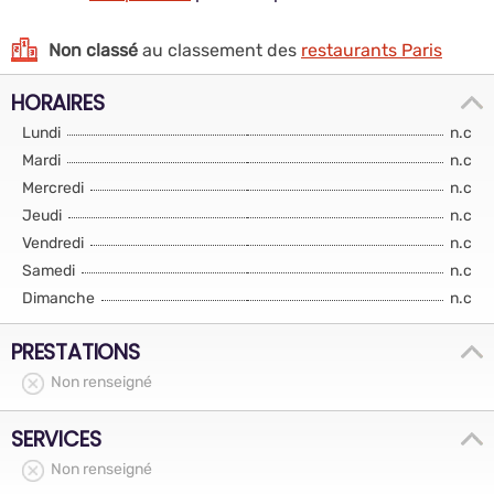
Non classé
au classement des
restaurants Paris
HORAIRES
Lundi
n.c
Mardi
n.c
Mercredi
n.c
Jeudi
n.c
Vendredi
n.c
Samedi
n.c
Dimanche
n.c
PRESTATIONS
Non renseigné
SERVICES
Non renseigné