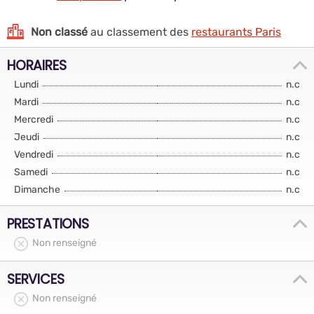
Non classé
au classement des
restaurants Paris
HORAIRES
Lundi
n.c
Mardi
n.c
Mercredi
n.c
Jeudi
n.c
Vendredi
n.c
Samedi
n.c
Dimanche
n.c
PRESTATIONS
Non renseigné
SERVICES
Non renseigné