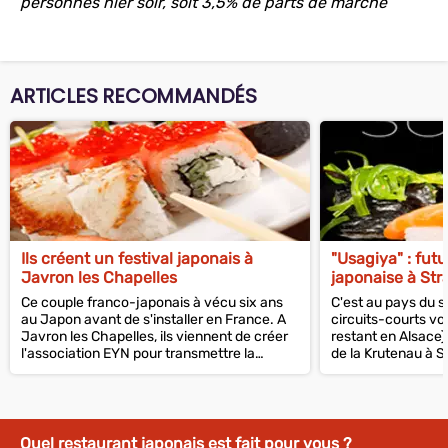
personnes hier soir, soit 3,5% de parts de marché
ARTICLES RECOMMANDÉS
Ils créent un festival japonais à
"Usagiya" : futu
Javron les Chapelles
japonaise à St
Ce couple franco-japonais à vécu six ans
C'est au pays du so
au Japon avant de s'installer en France. A
circuits-courts v
Javron les Chapelles, ils viennent de créer
restant en Alsace).
l'association EYN pour transmettre la
de la Krutenau à S
culture japonaise en Mayenne.
Caspar ouvrira "Us
Quel restaurant japonais est fait pour vous ?