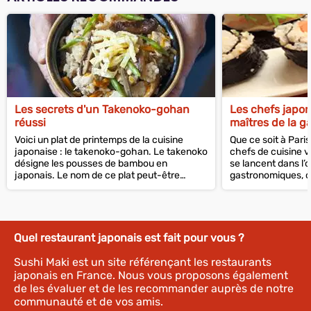
Les secrets d'un Takenoko-gohan
Les chefs japo
réussi
maîtres de la g
Voici un plat de printemps de la cuisine
Que ce soit à Pari
japonaise : le takenoko-gohan. Le takenoko
chefs de cuisine v
désigne les pousses de bambou en
se lancent dans l’
japonais. Le nom de ce plat peut-être
gastronomiques, o
traduit en...
gamme. Et leur...
Quel restaurant japonais est fait pour vous ?
Sushi Maki est un site référençant les restaurants
japonais en France. Nous vous proposons également
de les évaluer et de les recommander auprès de notre
communauté et de vos amis.