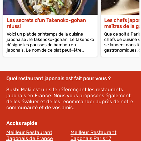
Les secrets d'un Takenoko-gohan
Les chefs japo
réussi
maîtres de la g
Voici un plat de printemps de la cuisine
Que ce soit à Pari
japonaise : le takenoko-gohan. Le takenoko
chefs de cuisine v
désigne les pousses de bambou en
se lancent dans l’
japonais. Le nom de ce plat peut-être
gastronomiques, o
traduit en...
gamme. Et leur...
Quel restaurant japonais est fait pour vous ?
Sushi Maki est un site référençant les restaurants
japonais en France. Nous vous proposons également
de les évaluer et de les recommander auprès de notre
communauté et de vos amis.
Accès rapide
Meilleur Restaurant
Meilleur Restaurant
Japonais de France
Japonais Paris 17