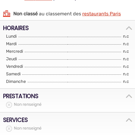
Non classé
au classement des
restaurants Paris
HORAIRES
Lundi
n.c
Mardi
n.c
Mercredi
n.c
Jeudi
n.c
Vendredi
n.c
Samedi
n.c
Dimanche
n.c
PRESTATIONS
Non renseigné
SERVICES
Non renseigné