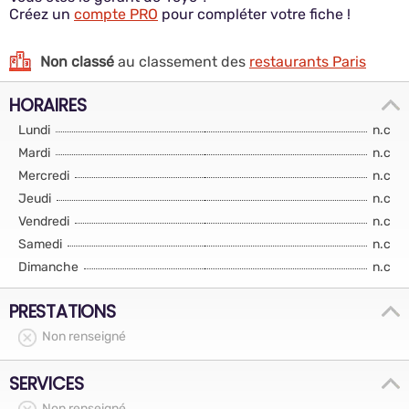
Créez un
compte PRO
pour compléter votre fiche !
Non classé
au classement des
restaurants Paris
HORAIRES
Lundi
n.c
Mardi
n.c
Mercredi
n.c
Jeudi
n.c
Vendredi
n.c
Samedi
n.c
Dimanche
n.c
PRESTATIONS
Non renseigné
SERVICES
Non renseigné