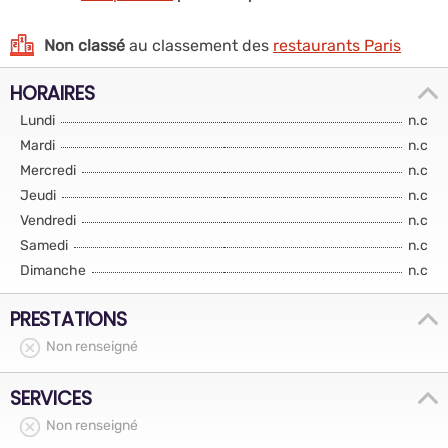
Non classé
au classement des
restaurants Paris
HORAIRES
Lundi
n.c
Mardi
n.c
Mercredi
n.c
Jeudi
n.c
Vendredi
n.c
Samedi
n.c
Dimanche
n.c
PRESTATIONS
Non renseigné
SERVICES
Non renseigné