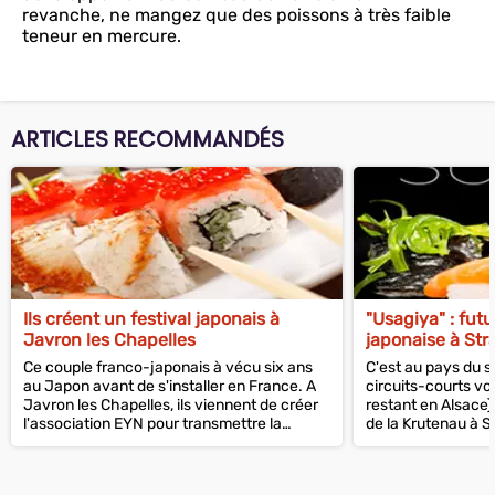
revanche, ne mangez que des poissons à très faible
teneur en mercure.
ARTICLES RECOMMANDÉS
Ils créent un festival japonais à
"Usagiya" : futu
Javron les Chapelles
japonaise à St
Ce couple franco-japonais à vécu six ans
C'est au pays du so
au Japon avant de s'installer en France. A
circuits-courts v
Javron les Chapelles, ils viennent de créer
restant en Alsace).
l'association EYN pour transmettre la
de la Krutenau à S
culture japonaise en Mayenne.
Caspar ouvrira "Us