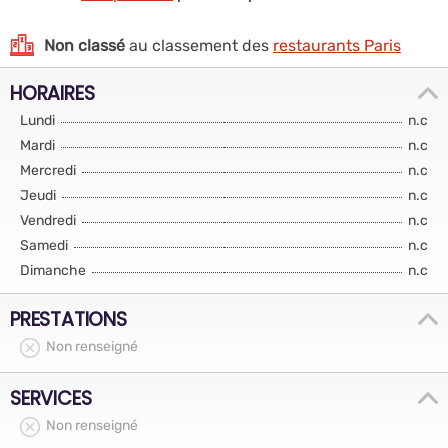
Non classé
au classement des
restaurants Paris
HORAIRES
Lundi
n.c
Mardi
n.c
Mercredi
n.c
Jeudi
n.c
Vendredi
n.c
Samedi
n.c
Dimanche
n.c
PRESTATIONS
Non renseigné
SERVICES
Non renseigné