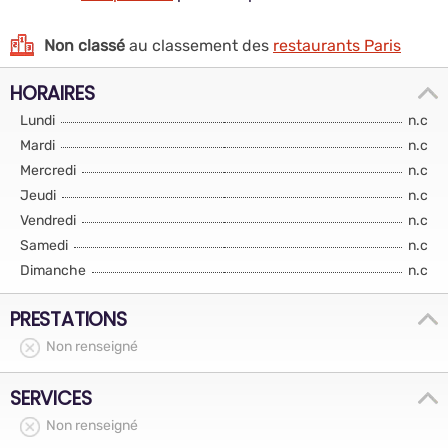
Non classé
au classement des
restaurants Paris
HORAIRES
Lundi
n.c
Mardi
n.c
Mercredi
n.c
Jeudi
n.c
Vendredi
n.c
Samedi
n.c
Dimanche
n.c
PRESTATIONS
Non renseigné
SERVICES
Non renseigné