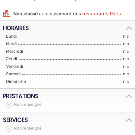
Non classé
au classement des
restaurants Paris
HORAIRES
Lundi
n.c
Mardi
n.c
Mercredi
n.c
Jeudi
n.c
Vendredi
n.c
Samedi
n.c
Dimanche
n.c
PRESTATIONS
Non renseigné
SERVICES
Non renseigné