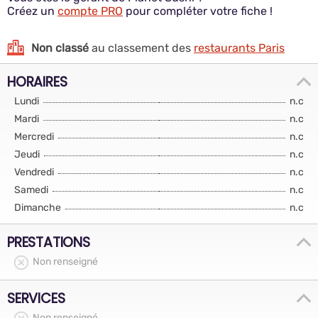
Créez un
compte PRO
pour compléter votre fiche !
Non classé
au classement des
restaurants Paris
HORAIRES
Lundi
n.c
Mardi
n.c
Mercredi
n.c
Jeudi
n.c
Vendredi
n.c
Samedi
n.c
Dimanche
n.c
PRESTATIONS
Non renseigné
SERVICES
Non renseigné