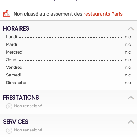
Non classé
au classement des
restaurants Paris
HORAIRES
Lundi
n.c
Mardi
n.c
Mercredi
n.c
Jeudi
n.c
Vendredi
n.c
Samedi
n.c
Dimanche
n.c
PRESTATIONS
Non renseigné
SERVICES
Non renseigné