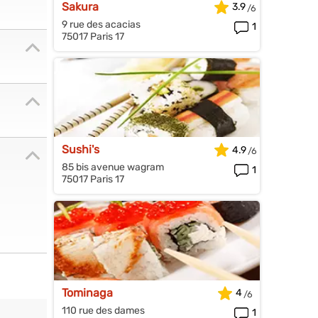
Sakura
3.9
9 rue des acacias
1
75017 Paris 17
Sushi's
4.9
85 bis avenue wagram
1
75017 Paris 17
Tominaga
4
110 rue des dames
1