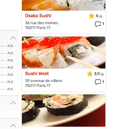
Osaka Sushi
6
36 rue des moines
1
75017 Paris 17
n.c
n.c
n.c
n.c
Sushi West
3.9
n.c
39 avenue de villiers
n.c
1
75017 Paris 17
n.c