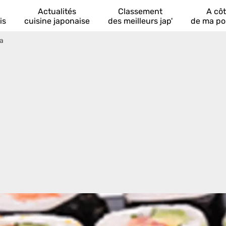
Actualités
Classement
A cô
is
cuisine japonaise
des meilleurs jap'
de ma po
a