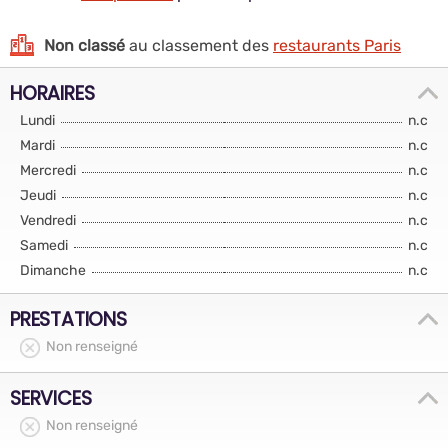
Non classé
au classement des
restaurants Paris
HORAIRES
Lundi
n.c
Mardi
n.c
Mercredi
n.c
Jeudi
n.c
Vendredi
n.c
Samedi
n.c
Dimanche
n.c
PRESTATIONS
Non renseigné
SERVICES
Non renseigné