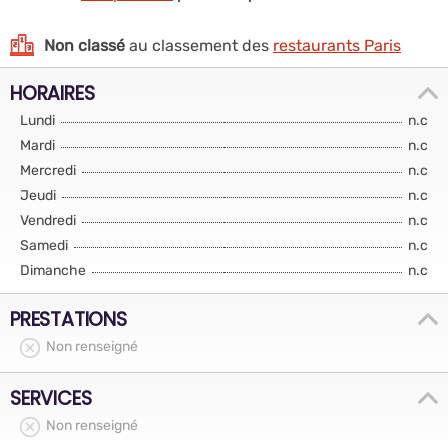
Non classé
au classement des
restaurants Paris
HORAIRES
Lundi
n.c
Mardi
n.c
Mercredi
n.c
Jeudi
n.c
Vendredi
n.c
Samedi
n.c
Dimanche
n.c
PRESTATIONS
Non renseigné
SERVICES
Non renseigné