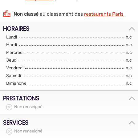
Non classé
au classement des
restaurants Paris
HORAIRES
Lundi
n.c
Mardi
n.c
Mercredi
n.c
Jeudi
n.c
Vendredi
n.c
Samedi
n.c
Dimanche
n.c
PRESTATIONS
Non renseigné
SERVICES
Non renseigné