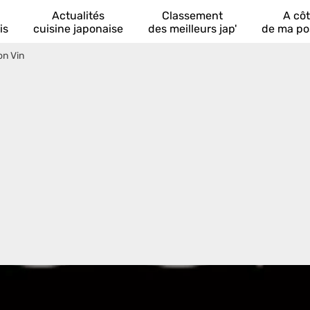
Actualités
Classement
A cô
is
cuisine japonaise
des meilleurs jap'
de ma po
on Vin