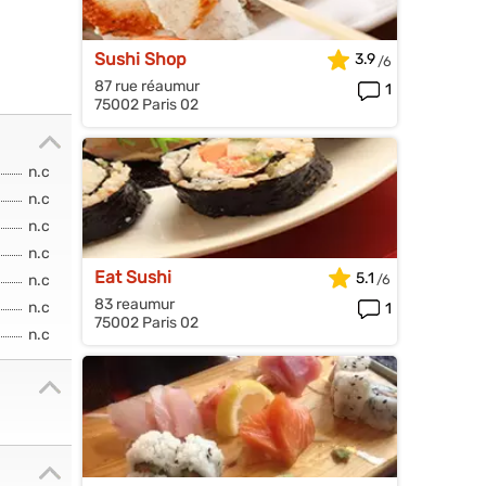
Sushi Shop
3.9
87 rue réaumur
1
75002 Paris 02
n.c
n.c
n.c
n.c
Eat Sushi
5.1
n.c
83 reaumur
n.c
1
75002 Paris 02
n.c