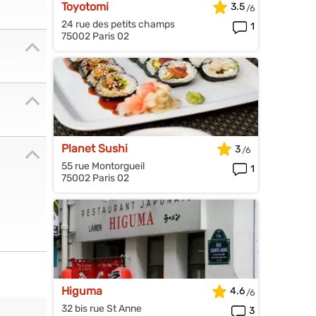
Toyotomi
3.5
24 rue des petits champs
1
75002 Paris 02
Planet Sushi
3
55 rue Montorgueil
1
75002 Paris 02
Higuma
4.6
32 bis rue St Anne
3