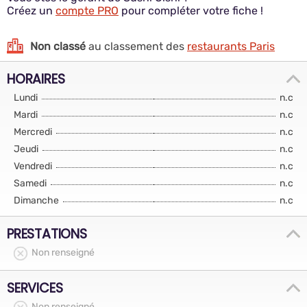
Créez un
compte PRO
pour compléter votre fiche !
Non classé
au classement des
restaurants Paris
HORAIRES
Lundi
n.c
Mardi
n.c
Mercredi
n.c
Jeudi
n.c
Vendredi
n.c
Samedi
n.c
Dimanche
n.c
PRESTATIONS
Non renseigné
SERVICES
Non renseigné