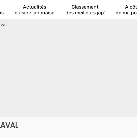
Actualités
Classement
A cô
is
cuisine japonaise
des meilleurs jap'
de ma po
aval
LAVAL