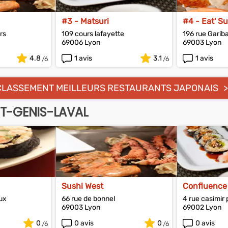
#3 - Matsuri
#4 - Eat' Su
rs
109 cours lafayette
196 rue Gariba
69006 Lyon
69003 Lyon
4.8
1 avis
3.1
1 avis
CLASSEMENT MEILLEURS RESTAURANTS JAPONAIS
T-GENIS-LAVAL
Sushi West
Confluence
ux
66 rue de bonnel
4 rue casimir 
69003 Lyon
69002 Lyon
0
0 avis
0
0 avis