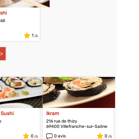
shi
ldi
1
 Sushi
Ikram
p
216 rue de thizy
69400 Villefranche-sur-Saône
0
0 avis
0