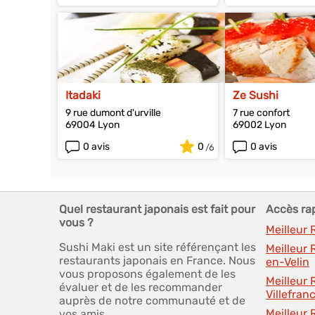
Itadaki
Ze Sushi
9 rue dumont d'urville
7 rue confort
69004 Lyon
69002 Lyon
0 avis
0
0 avis
Quel restaurant japonais est fait pour
Accès ra
vous ?
Meilleur
Sushi Maki est un site référençant les
Meilleur 
restaurants japonais en France. Nous
en-Velin
vous proposons également de les
Meilleur
évaluer et de les recommander
Villefra
auprès de notre communauté et de
Meilleur
vos amis.