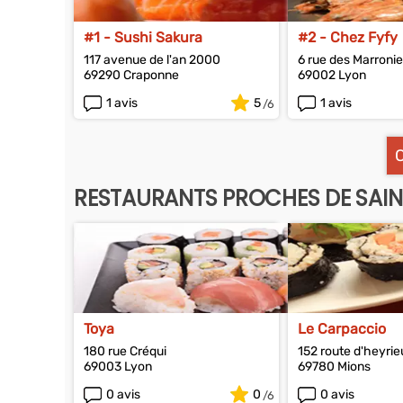
#1 - Sushi Sakura
#2 - Chez Fyfy
117 avenue de l'an 2000
6 rue des Marronie
69290 Craponne
69002 Lyon
1 avis
5
1 avis
RESTAURANTS PROCHES DE SAIN
Toya
Le Carpaccio
180 rue Créqui
152 route d'heyrie
69003 Lyon
69780 Mions
0 avis
0
0 avis