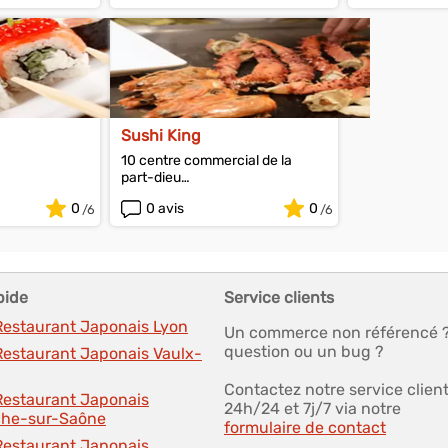
Sushi King
10 centre commercial de la
part-dieu
69003 Lyon
0
0 avis
0
pide
Service clients
 Restaurant Japonais Lyon
Un commerce non référencé 
question ou un bug ?
Restaurant Japonais Vaulx-
Contactez notre service clien
 Restaurant Japonais
24h/24 et 7j/7 via notre
nche-sur-Saône
formulaire de contact
 Restaurant Japonais