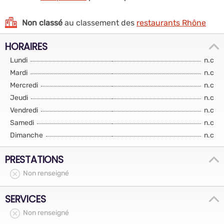
Non classé
au classement des
restaurants Rhône
HORAIRES
Lundi
n.c
Mardi
n.c
Mercredi
n.c
Jeudi
n.c
Vendredi
n.c
Samedi
n.c
Dimanche
n.c
PRESTATIONS
Non renseigné
SERVICES
Non renseigné