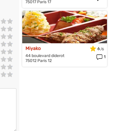
75017 Paris 17
Miyako
6
44 boulevard diderot
1
75012 Paris 12