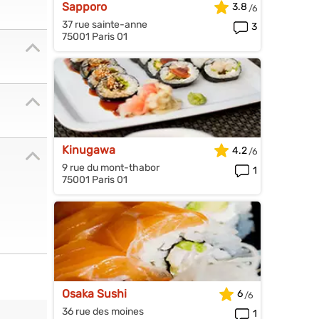
Sapporo
3.8
37 rue sainte-anne
3
75001 Paris 01
Kinugawa
4.2
9 rue du mont-thabor
1
75001 Paris 01
Osaka Sushi
6
36 rue des moines
1