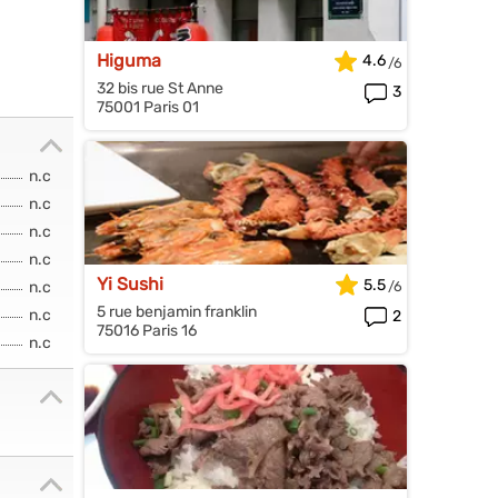
Higuma
4.6
32 bis rue St Anne
3
75001 Paris 01
n.c
n.c
n.c
n.c
Yi Sushi
5.5
n.c
5 rue benjamin franklin
n.c
2
75016 Paris 16
n.c