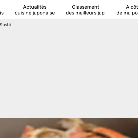
Actualités
Classement
A cô
is
cuisine japonaise
des meilleurs jap'
de ma po
 Sushi