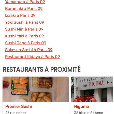
Yamamura à Paris 09
Baramaki à Paris 09
Izaaki à Paris 09
Yoki Sushi à Paris 09
Sushi Min à Paris 09
Kushi Yaki à Paris 09
Sushi Japo à Paris 09
Sakesen Sushi à Paris 09
Restaurant Kidaya à Paris 09
RESTAURANTS À PROXIMITÉ
Premier Sushi
Higuma
26 rue richer
32 bis rue St Anne