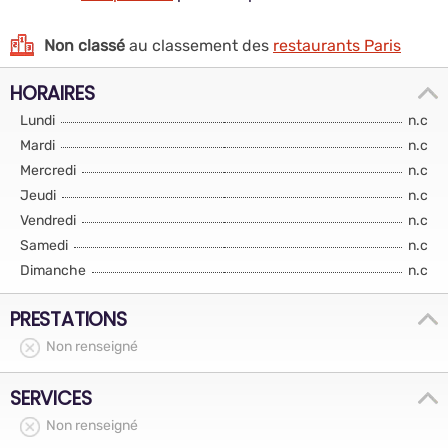
Non classé
au classement des
restaurants Paris
HORAIRES
Lundi
n.c
Mardi
n.c
Mercredi
n.c
Jeudi
n.c
Vendredi
n.c
Samedi
n.c
Dimanche
n.c
PRESTATIONS
Non renseigné
SERVICES
Non renseigné