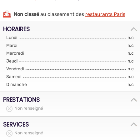
Non classé
au classement des
restaurants Paris
HORAIRES
Lundi
n.c
Mardi
n.c
Mercredi
n.c
Jeudi
n.c
Vendredi
n.c
Samedi
n.c
Dimanche
n.c
PRESTATIONS
Non renseigné
SERVICES
Non renseigné