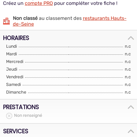
Créez un
compte PRO
pour compléter votre fiche !
Non classé
au classement des
restaurants Hauts-
de-Seine
HORAIRES
Lundi
n.c
Mardi
n.c
Mercredi
n.c
Jeudi
n.c
Vendredi
n.c
Samedi
n.c
Dimanche
n.c
PRESTATIONS
Non renseigné
SERVICES