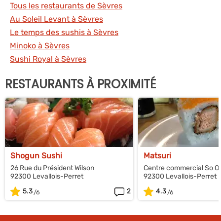
Tous les restaurants de Sèvres
Au Soleil Levant à Sèvres
Le temps des sushis à Sèvres
Minoko à Sèvres
Sushi Royal à Sèvres
RESTAURANTS À PROXIMITÉ
Shogun Sushi
Matsuri
26 Rue du Président Wilson
Centre commercial So O
92300 Levallois-Perret
92300 Levallois-Perret
5.3
2
4.3