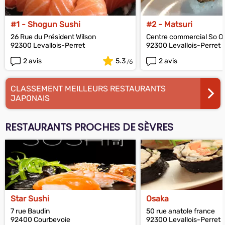
#1 - Shogun Sushi
#2 - Matsuri
26 Rue du Président Wilson
Centre commercial So O
92300 Levallois-Perret
92300 Levallois-Perret
2 avis
5.3
2 avis
CLASSEMENT MEILLEURS RESTAURANTS
JAPONAIS
RESTAURANTS PROCHES DE SÈVRES
Star Sushi
Osaka
7 rue Baudin
50 rue anatole france
92400 Courbevoie
92300 Levallois-Perret