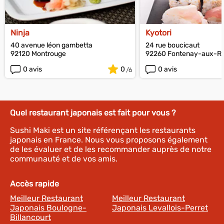
Ninja
Kyotori
40 avenue léon gambetta
24 rue boucicaut
92120 Montrouge
92260 Fontenay-aux-R
0 avis
0
0 avis
Quel restaurant japonais est fait pour vous ?
Sushi Maki est un site référençant les restaurants
japonais en France. Nous vous proposons également
de les évaluer et de les recommander auprès de notre
communauté et de vos amis.
Accès rapide
Meilleur Restaurant
Meilleur Restaurant
Japonais Boulogne-
Japonais Levallois-Perret
Billancourt