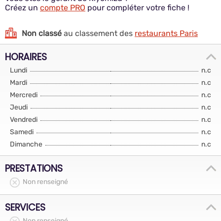
Créez un
compte PRO
pour compléter votre fiche !
Non classé
au classement des
restaurants Paris
HORAIRES
Lundi
n.c
Mardi
n.c
Mercredi
n.c
Jeudi
n.c
Vendredi
n.c
Samedi
n.c
Dimanche
n.c
PRESTATIONS
Non renseigné
SERVICES
Non renseigné