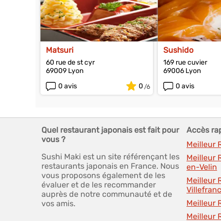
Matsuri
Sushido
60 rue de st cyr
169 rue cuvier
69009 Lyon
69006 Lyon
0 avis
0
0 avis
Quel restaurant japonais est fait pour
Accès ra
vous ?
Meilleur
Sushi Maki est un site référençant les
Meilleur 
restaurants japonais en France. Nous
en-Velin
vous proposons également de les
Meilleur
évaluer et de les recommander
Villefra
auprès de notre communauté et de
Meilleur
vos amis.
Meilleur