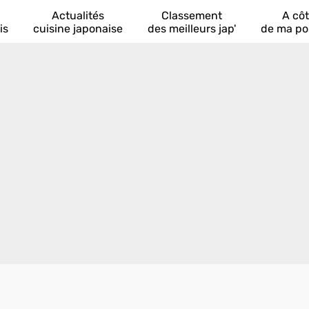
Actualités
Classement
A cô
is
cuisine japonaise
des meilleurs jap'
de ma po