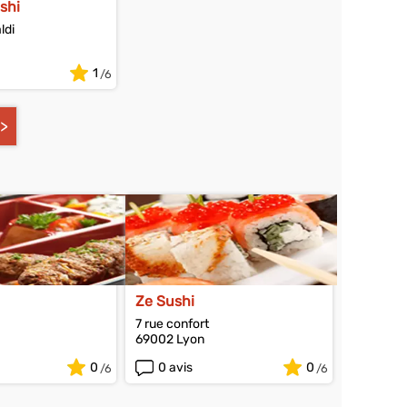
shi
ldi
1
Ze Sushi
7 rue confort
69002 Lyon
0
0 avis
0