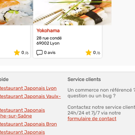
Yokohama
28 rue condé
69002 Lyon
0
0 avis
0
pide
Service clients
 Restaurant Japonais Lyon
Un commerce non référencé 
question ou un bug ?
Restaurant Japonais Vaulx-
Contactez notre service clien
 Restaurant Japonais
24h/24 et 7j/7 via notre
nche-sur-Saône
formulaire de contact
 Restaurant Japonais Bron
 Restaurant Japonais