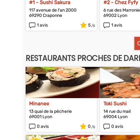
#1 - Sushi Sakura
#2 - Chez Fyfy
117 avenue de l'an 2000
6 rue des Marronie
69290 Craponne
69002 Lyon
1 avis
5
1 avis
RESTAURANTS PROCHES DE DARD
Minanee
Toki Sushi
13 quai de la pêcherie
14 rue du mail
69001 Lyon
69004 Lyon
0 avis
0
0 avis