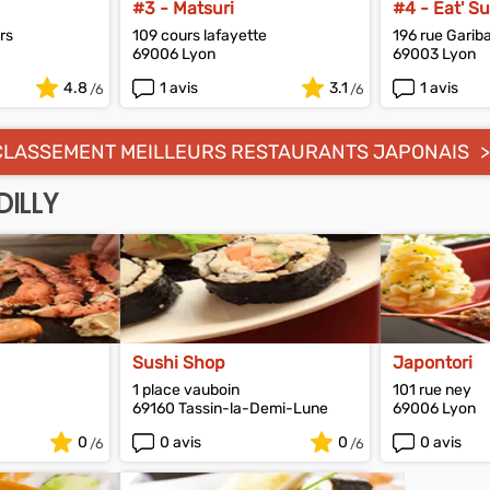
#3 - Matsuri
#4 - Eat' Su
rs
109 cours lafayette
196 rue Gariba
69006 Lyon
69003 Lyon
4.8
1 avis
3.1
1 avis
CLASSEMENT MEILLEURS RESTAURANTS JAPONAIS
ILLY
Sushi Shop
Japontori
1 place vauboin
101 rue ney
69160 Tassin-la-Demi-Lune
69006 Lyon
0
0 avis
0
0 avis