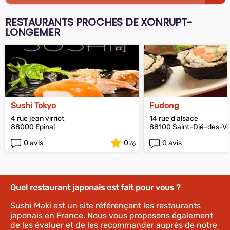
RESTAURANTS PROCHES DE XONRUPT-
LONGEMER
Sushi Tokyo
Fudong
4 rue jean virriot
14 rue d'alsace
88000 Epinal
88100 Saint-Dié-des-V
0 avis
0
0 avis
Quel restaurant japonais est fait pour vous ?
Sushi Maki est un site référençant les restaurants
japonais en France. Nous vous proposons également
de les évaluer et de les recommander auprès de notre