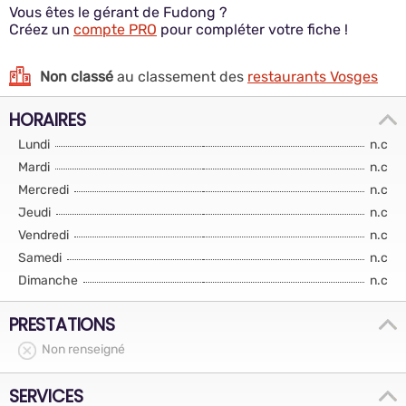
Vous êtes le gérant de Fudong ?
Créez un
compte PRO
pour compléter votre fiche !
Non classé
au classement des
restaurants Vosges
HORAIRES
Lundi
n.c
Mardi
n.c
Mercredi
n.c
Jeudi
n.c
Vendredi
n.c
Samedi
n.c
Dimanche
n.c
PRESTATIONS
Non renseigné
SERVICES