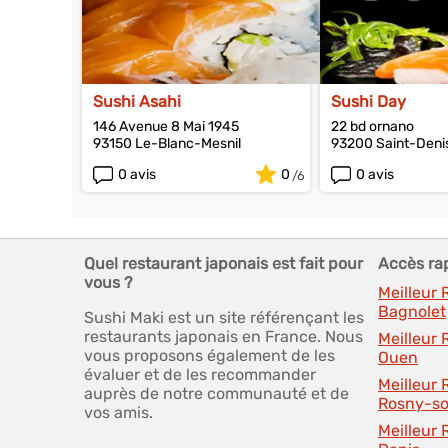
Sushi Asahi
Sushi Day
146 Avenue 8 Mai 1945
22 bd ornano
93150 Le-Blanc-Mesnil
93200 Saint-Deni
0 avis
0
0 avis
Quel restaurant japonais est fait pour
Accès ra
vous ?
Meilleur
Bagnolet
Sushi Maki est un site référençant les
restaurants japonais en France. Nous
Meilleur 
vous proposons également de les
Ouen
évaluer et de les recommander
Meilleur
auprès de notre communauté et de
Rosny-so
vos amis.
Meilleur 