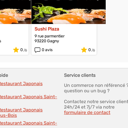
Sushi Plaza
9 rue parmentier
s
93220 Gagny
0
0 avis
0
pide
Service clients
 Restaurant Japonais
Un commerce non référencé 
question ou un bug ?
Restaurant Japonais Saint-
Contactez notre service clien
24h/24 et 7j/7 via notre
 Restaurant Japonais
formulaire de contact
us-Bois
Restaurant Japonais Saint-