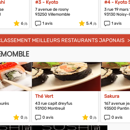
shi
#3 - Kyoto
#4 - Kyoto 
se
7 avenue de rosny
3 rue 19 mars
l
93250 Villemomble
93130 Noisy-
6
1 avis
5.4
1 avis
CLASSEMENT MEILLEURS RESTAURANTS JAPONAIS
LEMOMBLE
Thé Vert
Sakura
aurès
43 rue capit dreyfus
167 avenue jea
93100 Montreuil
93500 Pantin
0
0 avis
0
0 avis