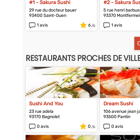
#1 - Sakura Sushi
#2 - Sakura Su
29 rue du docteur bauer
5 rue henri barbus
93400 Saint-Ouen
93370 Montfermei
1 avis
6
1 avis
RESTAURANTS PROCHES DE VIL
Sushi And You
Dream Sushi
23 rue adela
106 avenue jean j
93170 Bagnolet
93500 Pantin
0 avis
0
0 avis