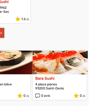
Sushi
 1962
le-Sec
1.6
Bara Sushi
n lolive
4 place pianos
93200 Saint-Denis
0
0 avis
0