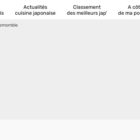
Actualités
Classement
A cô
is
cuisine japonaise
des meilleurs jap'
de ma po
llemomble