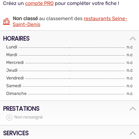
Créez un
compte PRO
pour compléter votre fiche !
Non classé
au classement des
restaurants Seine-
Saint-Denis
HORAIRES
Lundi
n.c
Mardi
n.c
Mercredi
n.c
Jeudi
n.c
Vendredi
n.c
Samedi
n.c
Dimanche
n.c
PRESTATIONS
Non renseigné
SERVICES