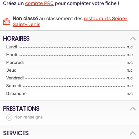
Créez un
compte PRO
pour compléter votre fiche !
Non classé
au classement des
restaurants Seine-
Saint-Denis
HORAIRES
Lundi
n.c
Mardi
n.c
Mercredi
n.c
Jeudi
n.c
Vendredi
n.c
Samedi
n.c
Dimanche
n.c
PRESTATIONS
Non renseigné
SERVICES