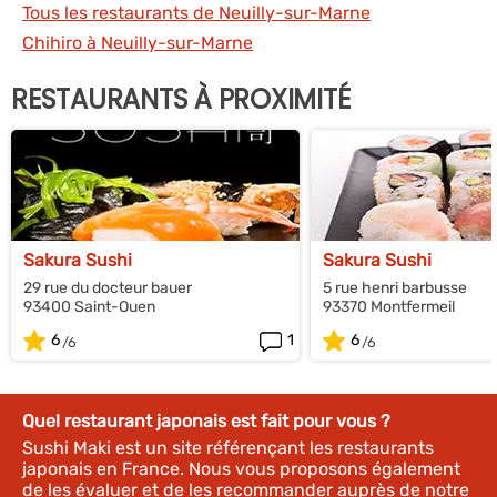
Tous les restaurants de Neuilly-sur-Marne
Chihiro à Neuilly-sur-Marne
RESTAURANTS À PROXIMITÉ
Sakura Sushi
Sakura Sushi
29 rue du docteur bauer
5 rue henri barbusse
93400 Saint-Ouen
93370 Montfermeil
6
1
6
Quel restaurant japonais est fait pour vous ?
Sushi Maki est un site référençant les restaurants
japonais en France. Nous vous proposons également
de les évaluer et de les recommander auprès de notre