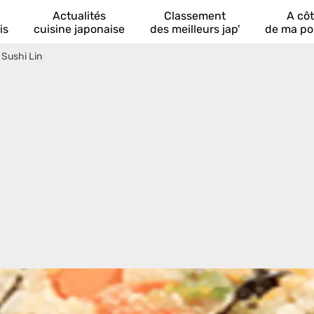
Actualités
Classement
A cô
is
cuisine japonaise
des meilleurs jap'
de ma po
>
Sushi Lin