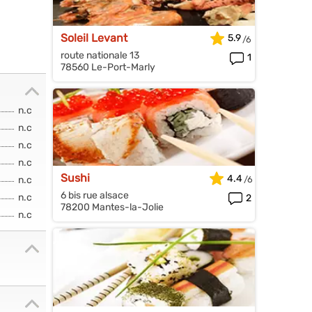
Soleil Levant
5.9
route nationale 13
1
78560 Le-Port-Marly
n.c
n.c
n.c
n.c
Sushi
4.4
n.c
6 bis rue alsace
n.c
2
78200 Mantes-la-Jolie
n.c