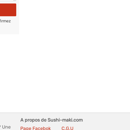
firmez
A propos de Sushi-maki.com
? Une
Page Facebok
C.G.U