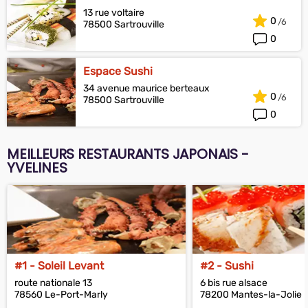
13 rue voltaire
0
78500 Sartrouville
0
Espace Sushi
34 avenue maurice berteaux
0
78500 Sartrouville
0
MEILLEURS RESTAURANTS JAPONAIS -
YVELINES
#1 - Soleil Levant
#2 - Sushi
route nationale 13
6 bis rue alsace
78560 Le-Port-Marly
78200 Mantes-la-Jolie