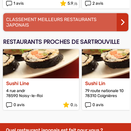
1 avis
5.9
2 avis
CLASSEMENT MEILLEURS RESTAURANTS
JAPONAIS
RESTAURANTS PROCHES DE SARTROUVILLE
Sushi Line
Sushi Lin
4 rue andr
79 route nationale 10
78590 Noisy-le-Roi
78310 Coignières
0 avis
0
0 avis
Quel restaurant japonais est fait pour vous ?