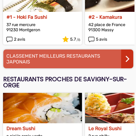
#1 - Hoki Fa Sushi
#2 - Kamakura
37 rue mercure
42 place de France
91230 Montgeron
91300 Massy
2 avis
5.7
5 avis
CLASSEMENT MEILLEURS RESTAURANTS
JAPONAIS
RESTAURANTS PROCHES DE SAVIGNY-SUR-
ORGE
Dream Sushi
Le Royal Sushi