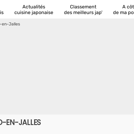
Actualités
Classement
A cô
is
cuisine japonaise
des meilleurs jap'
de ma po
-en-Jalles
D-EN-JALLES