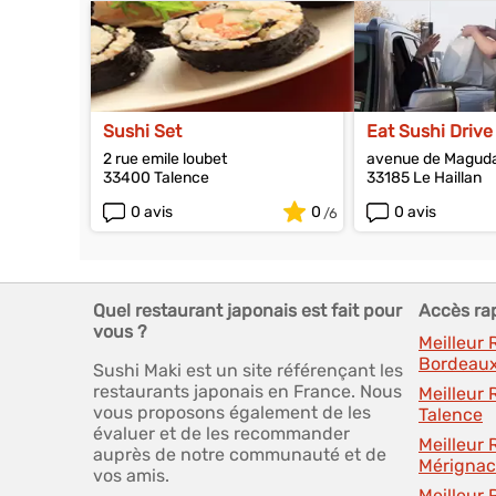
Sushi Set
Eat Sushi Drive
2 rue emile loubet
avenue de Magud
33400 Talence
33185 Le Haillan
0 avis
0
0 avis
Quel restaurant japonais est fait pour
Accès ra
vous ?
Meilleur
Bordeau
Sushi Maki est un site référençant les
restaurants japonais en France. Nous
Meilleur
vous proposons également de les
Talence
évaluer et de les recommander
Meilleur
auprès de notre communauté et de
Mérignac
vos amis.
Meilleur