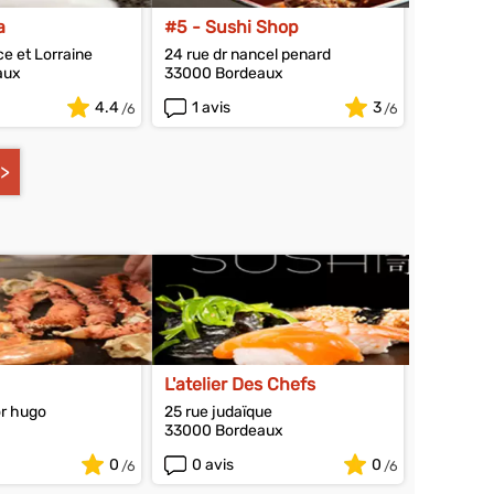
a
#5 - Sushi Shop
ce et Lorraine
24 rue dr nancel penard
aux
33000 Bordeaux
4.4
1 avis
3
L'atelier Des Chefs
or hugo
25 rue judaïque
33000 Bordeaux
0
0 avis
0