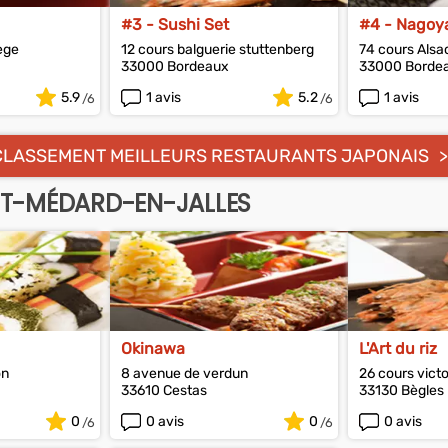
#3 - Sushi Set
#4 - Nagoy
ège
12 cours balguerie stuttenberg
74 cours Alsa
33000 Bordeaux
33000 Borde
5.9
1 avis
5.2
1 avis
CLASSEMENT MEILLEURS RESTAURANTS JAPONAIS
NT-MÉDARD-EN-JALLES
Okinawa
L'Art du riz
on
8 avenue de verdun
26 cours vict
33610 Cestas
33130 Bègles
0
0 avis
0
0 avis