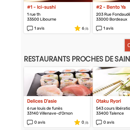
#1 - Ici-sushi
#2 - Bento Ya
1 rue th
203 Rue Fondaud
33500 Libourne
33000 Bordeaux
1 avis
6
1 avis
RESTAURANTS PROCHES DE SAI
Delices D'asie
Otaku Ryori
6 rue louis de funès
543 cours libérati
33140 Villenave-d'Ornon
33400 Talence
0 avis
0
0 avis