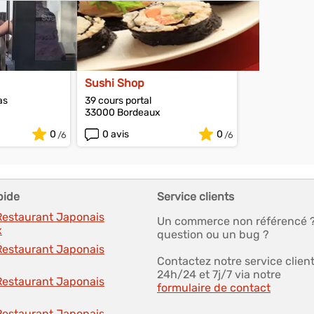
Sushi Shop
as
39 cours portal
33000 Bordeaux
0
0 avis
0
pide
Service clients
 Restaurant Japonais
Un commerce non référencé 
x
question ou un bug ?
 Restaurant Japonais
Contactez notre service clien
24h/24 et 7j/7 via notre
 Restaurant Japonais
formulaire de contact
 Restaurant Japonais